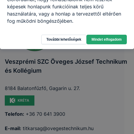
képesek honlapunk funkcióinak teljes körű
használatára, vagy a honlap a tervezettől eltérően
fog működni böngészőjében.
További lehetőségek
Mindet elfogadom
Veszprémi SZC Öveges József Technikum
és Kollégium
8184 Balatonfűzfő, Gagarin u. 27.
KRÉTA
Telefon:
+36 70 641 3900
E-mail:
titkarsag@ovegestechnikum.hu