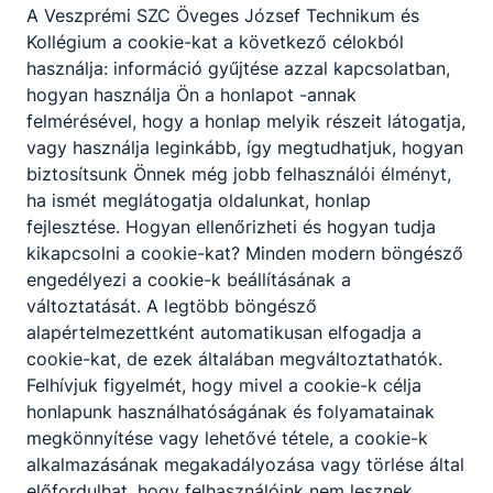
A Veszprémi SZC Öveges József Technikum és
Kollégium a cookie-kat a következő célokból
használja: információ gyűjtése azzal kapcsolatban,
hogyan használja Ön a honlapot -annak
felmérésével, hogy a honlap melyik részeit látogatja,
vagy használja leginkább, így megtudhatjuk, hogyan
Partnereink
biztosítsunk Önnek még jobb felhasználói élményt,
ha ismét meglátogatja oldalunkat, honlap
fejlesztése. Hogyan ellenőrizheti és hogyan tudja
kikapcsolni a cookie-kat? Minden modern böngésző
engedélyezi a cookie-k beállításának a
változtatását. A legtöbb böngésző
alapértelmezettként automatikusan elfogadja a
cookie-kat, de ezek általában megváltoztathatók.
Felhívjuk figyelmét, hogy mivel a cookie-k célja
honlapunk használhatóságának és folyamatainak
megkönnyítése vagy lehetővé tétele, a cookie-k
alkalmazásának megakadályozása vagy törlése által
előfordulhat, hogy felhasználóink nem lesznek