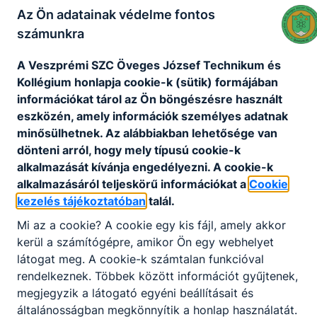
Az Ön adatainak védelme fontos
számunkra
A Veszprémi SZC Öveges József Technikum és
Kollégium honlapja cookie-k (sütik) formájában
információkat tárol az Ön böngészésre használt
eszközén, amely információk személyes adatnak
minősülhetnek. Az alábbiakban lehetősége van
dönteni arról, hogy mely típusú cookie-k
alkalmazását kívánja engedélyezni. A cookie-k
Kollégiumi délutáni foglalkozásaink:
alkalmazásáról teljeskörű információkat a
Cookie
Röplabda
kezelés tájékoztatóban
talál.
Kosárlabda
Mi az a cookie? A cookie egy kis fájl, amely akkor
Foci
kerül a számítógépre, amikor Ön egy webhelyet
Kondi
látogat meg. A cookie-k számtalan funkcióval
Légpuskalövészet
rendelkeznek. Többek között információt gyűjtenek,
Őnismeretiszakkör
megjegyzik a látogató egyéni beállításait és
Életmód vezetés-Háztartási ismeretek
általánosságban megkönnyítik a honlap használatát.