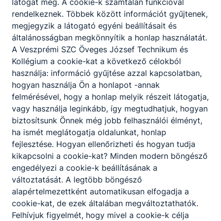
látogat meg. A cookie-k számtalan funkcióval
intézményünk.
rendelkeznek. Többek között információt gyűjtenek,
megjegyzik a látogató egyéni beállításait és
1969-től
a Nitrokémia jelentős támogatásával a
általánosságban megkönnyítik a honlap használatát.
szakmunkásképzés
dinamikus fejlődésnek indult
,
A Veszprémi SZC Öveges József Technikum és
új korszerű iskolaépület és tanműhelyek
Kollégium a cookie-kat a következő célokból
szolgálták az oktatást.
használja: információ gyűjtése azzal kapcsolatban,
1983-ban szakközépiskolai osztály
indult, s ettől
hogyan használja Ön a honlapot -annak
kezdve az új elnevezés: Irányítástechnikai
felmérésével, hogy a honlap melyik részeit látogatja,
Szakközépiskola és 303. sz. Ipari
vagy használja leginkább, így megtudhatjuk, hogyan
Szakmunkásképző Intézet. 1988-ban
biztosítsunk Önnek még jobb felhasználói élményt,
megkezdődött az általános vegyész
ha ismét meglátogatja oldalunkat, honlap
szakközépiskolai, 1992-ben pedig a
fejlesztése. Hogyan ellenőrizheti és hogyan tudja
mechatronikai technikusképzés. 1996-ban PHARE
kikapcsolni a cookie-kat? Minden modern böngésző
világbanki támogatású képzés indult meg.
engedélyezi a cookie-k beállításának a
Az új évezred küszöbén szakmunkás és technikus
változtatását. A legtöbb böngésző
osztályokban folytatódott és új területekkel bővül
alapértelmezettként automatikusan elfogadja a
a képzés.
2000-ben
gimnáziumi
cookie-kat, de ezek általában megváltoztathatók.
osztályban
diszlexiás tanulók képzése, 2001-ben
Felhívjuk figyelmét, hogy mivel a cookie-k célja