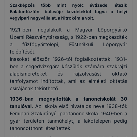
Szakképzés több mint nyolc évtizede létezik
Balatonfűzfőn, bölcsője kezdetektől fogva a helyi
vegyipari nagyvállalat, a Nitrokémia volt.
1921-ben megalakult a Magyar Lőporgyártó
Üzemi Részvénytársaság, s 1922-ben megkezdték
a fűzfőgyártelepi, Füstnélküli Lőporgyár
felépítését.
Inasokat először 1926-tól foglalkoztattak. 1931-
ben a segédvizsgára készülők számára szakrajzi
alapismereteket és rajzolvasást oktató
tanfolyamot indítottak, ami az elméleti oktatás
csírájának tekinthető.
1936-ban megnyitották a tanonciskolát 30
tanulóval.
Az iskola első hivatalos neve 1938-tól:
Fémipari Szakirányú Iparitanonciskola. 1940-ben a
gyár területén tanműhelyt, a lakótelepen pedig
tanoncotthont létesítettek.