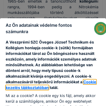
1965-ben emelték a tanoncotthont
kollégium
i
rangra, 1994-ben pedig a Nitrokémia
munkásszállójába történő átköltözéssel
színvonalasabb életkörülményeket sikerült
megvalósítani. 2005-től a fiú-, majd 2006-tól – és
Az Ön adatainak védelme fontos
2007-től újra – a leány kollégiumban más-más
számunkra
telephelyeken, kisebb területen, de jó színvonalon
biztosítottuk a tanulók elhelyezését.
A Veszprémi SZC Öveges József Technikum és
Kollégium honlapja cookie-k (sütik) formájában
Az iskolánk neve és helye többször változott a
információkat tárol az Ön böngészésre használt
története során,valamint módosult a profilja is.
eszközén, amely információk személyes adatnak
1950-ben Munkaerőtaralékok Hivatala (MTH) 294.
minősülhetnek. Az alábbiakban lehetősége van
sz. Ipari¬tanuló Iskolája lett. A tanműhely és a
dönteni arról, hogy mely típusú cookie-k
tanulóotthon külön irányítás alá tartozott. Az 1952
alkalmazását kívánja engedélyezni. A cookie-k
53-as tanévtől egységesítették a kollégiumot, a
alkalmazásáról teljeskörű információkat a
Cookie
tanműhelyt és az iskolát MTH 303. sz. Iparitanuló
kezelés tájékoztatóban
talál.
Intézete néven. 1957-től a Munkaügyi
Minisztérium 303. sz. Iparitanuló Intézete, majd
Mi az a cookie? A cookie egy kis fájl, amely akkor
1967-75. között a 303. sz. Jókai Mór Ipari
kerül a számítógépre, amikor Ön egy webhelyet
Szakmunkásképző Intézet nevet viselte