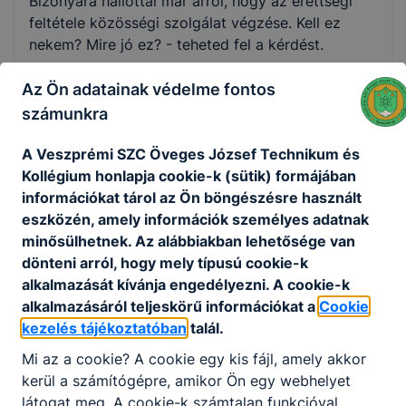
Bizonyára hallottál már arról, hogy az érettségi
feltétele közösségi szolgálat végzése. Kell ez
nekem? Mire jó ez? - teheted fel a kérdést.
Most, hogy középiskolás lettél elhagyod korábbi
Az Ön adatainak védelme fontos
településed és számos új dologgal fogsz
számunkra
megismerkedni. Ezek egy része az iskolában vár.
De az otthonodon és az iskoládon kívül is sok
A Veszprémi SZC Öveges József Technikum és
minden van még, amit érdemes meglátni,
Kollégium honlapja cookie-k (sütik) formájában
megtapasztalni.
információkat tárol az Ön böngészésre használt
A közösségi szolgálat azt a célt szolgálja, hogy
eszközén, amely információk személyes adatnak
minél több dologgal találkozzál, ezáltal bővítsd
minősülhetnek. Az alábbiakban lehetősége van
ismereteid. Lehetőleg próbáld ki magad több
dönteni arról, hogy mely típusú cookie-k
területen és így szélesítsd látóköröd. Szerezz új
alkalmazását kívánja engedélyezni. A cookie-k
kapcsolatokat, barátokat. Mindez a későbbiek
alkalmazásáról teljeskörű információkat a
Cookie
során hasznos lehet a továbbtanulás, vagy a
kezelés tájékoztatóban
talál.
munkába állás során is.
Mi az a cookie? A cookie egy kis fájl, amely akkor
Remélem, hogy az első, bevezető foglalkozáson
kerül a számítógépre, amikor Ön egy webhelyet
megfelelő választ kapsz minden kérdésedre.
látogat meg. A cookie-k számtalan funkcióval