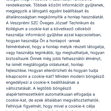
rendelkeznek. Többek között információt gyűjtenek,
Kérem, hogy ne halogasd az utolsó hónapokra a
megjegyzik a látogató egyéni beállításait és
kötelező 50 óra teljesítését, hanem kezd el a 9.
általánosságban megkönnyítik a honlap használatát.
évben és fejezd be a 11. évfolyam alatt. Ha így
A Veszprémi SZC Öveges József Technikum és
teszed, akkor az utolsó években az érettségire, a
Kollégium a cookie-kat a következő célokból
szakmai vizsgára tudsz összpontosítani.
használja: információ gyűjtése azzal kapcsolatban,
Sok hasznos tapasztalatot kívánok!
hogyan használja Ön a honlapot -annak
felmérésével, hogy a honlap melyik részeit látogatja,
a nevelőtestület nevében
vagy használja leginkább, így megtudhatjuk, hogyan
Tóth Lajos Péter
biztosítsunk Önnek még jobb felhasználói élményt,
igazgató
ha ismét meglátogatja oldalunkat, honlap
Iskolánkban a közösség szolgálat koordinátora
fejlesztése. Hogyan ellenőrizheti és hogyan tudja
Novákné Szilas Szilvia, a nevelési munkaközösség
kikapcsolni a cookie-kat? Minden modern böngésző
vezetője. Általában a nagy tanáriban kereshető,
engedélyezi a cookie-k beállításának a
vagy a
változtatását. A legtöbb böngésző
novakne.szilas.szilvia@ovegestechnikum.hu címen
alapértelmezettként automatikusan elfogadja a
érhető el.
cookie-kat, de ezek általában megváltoztathatók.
A szerződött partnereink jegyzéke
itt található
Felhívjuk figyelmét, hogy mivel a cookie-k célja