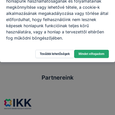
meg
. (2024. április) Új partnerekkel is szívesen
honlapunk használhatóságának és folyamatainak
együttműködünk. Érdeklődj a titkárságon a
megkönnyítése vagy lehetővé tétele, a cookie-k
legfrissebb információkról. Itt megtalálhatók a
alkalmazásának megakadályozása vagy törlése által
fogadó szervezetek
körére vonatkozó előírások.
előfordulhat, hogy felhasználóink nem lesznek
képesek honlapunk funkcióinak teljes körű
A törvényi háttérről
itt olvashatsz
.
használatára, vagy a honlap a tervezettől eltérően
fog működni böngészőjében.
További lehetőségek
Mindet elfogadom
Partnereink