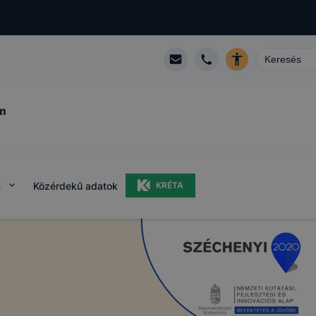
m
k
Közérdekű adatok
KRÉTA