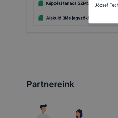
Képzési tanács SZMSZ
József Tech
információ 
felméréséve
Alakuló ülés jegyzőkönyve 2024. 0
így megtudh
ismét meglá
tudja kika
beállításán
automatikus
Felhívjuk f
folyamatai
megakadályo
lesznek kép
tervezettől
Partnereink