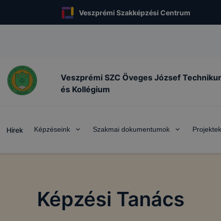
Veszprémi Szakképzési Centrum
Veszprémi SZC Öveges József Techniku
és Kollégium
Képzéseink
Szakmai dokumentumok
Projekte
Hírek
Képzési Tanács