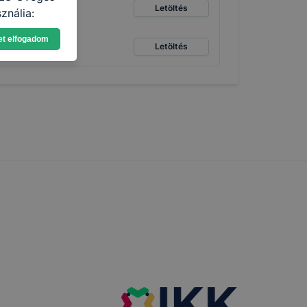
Letöltés
ználja:
pot -annak
et elfogadom
eginkább,
Letöltés
lményt, ha
ti és hogyan
 a cookie-k
t
thatók.
tóságának és
mazásának
 nem
 a honlap a