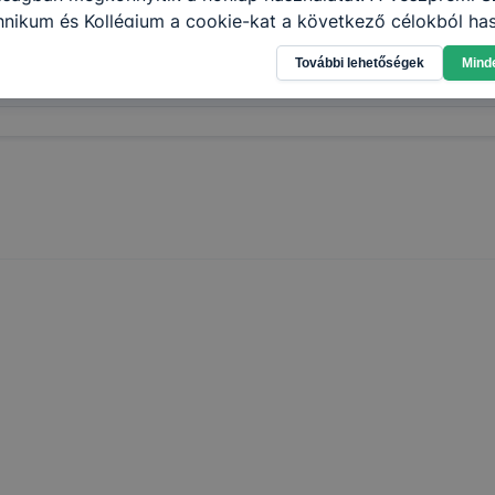
nikum és Kollégium a cookie-kat a következő célokból has
gyűjtése azzal kapcsolatban, hogyan használja Ön a honla
További lehetőségek
Mind
l, hogy a honlap melyik részeit látogatja, vagy használja l
5
atjuk, hogyan biztosítsunk Önnek még jobb felhasználói é
togatja oldalunkat, honlap fejlesztése. Hogyan ellenőrizhe
pcsolni a cookie-kat? Minden modern böngésző engedélyezi
ak a változtatását. A legtöbb böngésző alapértelmezettkén
an elfogadja a cookie-kat, de ezek általában megváltozta
igyelmét, hogy mivel a cookie-k célja honlapunk használha
nak megkönnyítése vagy lehetővé tétele, a cookie-k alkal
zása vagy törlése által előfordulhat, hogy felhasználóink
esek honlapunk funkcióinak teljes körű használatára, vagy
 eltérően fog működni böngészőjében.