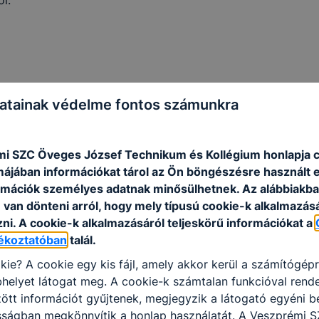
i:
atainak védelme fontos számunkra
atója, illetve a helyi Önkormányzat polgármestere nem jelö
i SZC Öveges József Technikum és Kollégium honlapja 
rmájában információkat tárol az Ön böngészésre használt 
rmációk személyes adatnak minősülhetnek. Az alábbiakb
01. §
van dönteni arról, hogy mely típusú cookie-k alkalmazásá
pzésről szóló törvény végrehajtásáról 323 – 327. §
ni. A cookie-k alkalmazásáról teljeskörű információkat a
jékoztatóban
talál.
kie? A cookie egy kis fájl, amely akkor kerül a számítógép
helyet látogat meg. A cookie-k számtalan funkcióval rend
tt információt gyűjtenek, megjegyzik a látogató egyéni beá
osságban megkönnyítik a honlap használatát. A Veszprémi 