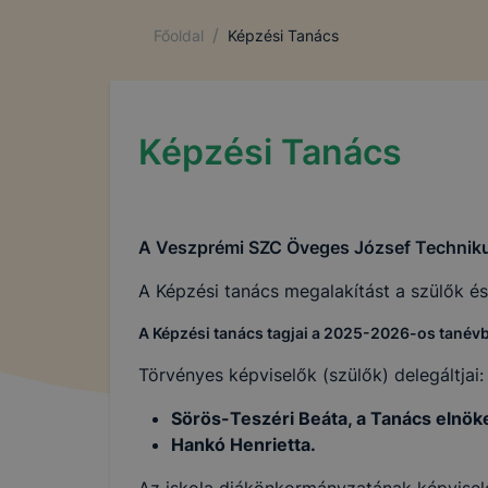
/
Főoldal
Képzési Tanács
Képzési Tanács
A Veszprémi SZC Öveges József Techniku
A Képzési tanács megalakítást a szülők é
A Képzési tanács tagjai a 2025-2026-os tanév
Törvényes képviselők (szülők) delegáltjai:
Sörös-Teszéri Beáta, a Tanács elnök
Hankó Henrietta.