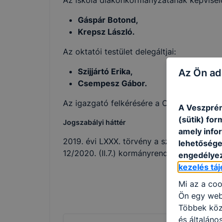
Az iskola diákönkormányzatának képviselő
Gáspár Botond,
Krepsz László.
Az oktatói testület delegáltjai:
Szijjártó Erika,
Az Ön ad
Csempesz Gábor.
Az igazgató felkérésére a Centrum főigazg
A Veszprém
(sütik) fo
Jogszabályi háttér
amely info
2019. évi LXXX. törvény a szakképzésről 1
lehetősége 
12/2020. (II.7.) kormányrendelet a szakké
engedélyez
kezelés tá
Mi az a coo
Ön egy web
Többek közö
és általán