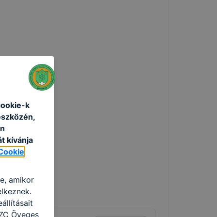
lt tagot.
cookie-k
eszközén,
an
t kívánja
Cookie
re, amikor
elkeznek.
llításait
SZC Öveges